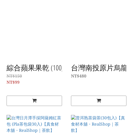
綜合蘋果果乾 (100g/包)【真食材本舖・Rea
台灣南投原片烏龍綠茶
NT$150
NT$480
NT$99