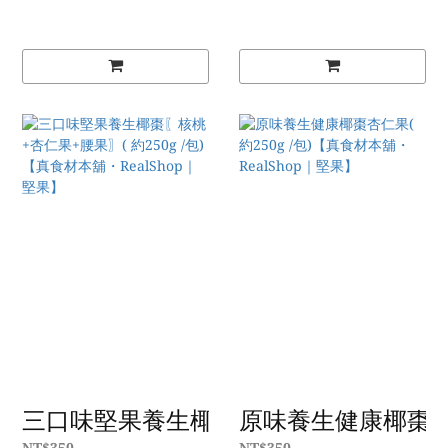
三口味堅果養生椰棗〖核桃+杏仁果+腰果〗( 約
原味養生健康椰棗杏仁果