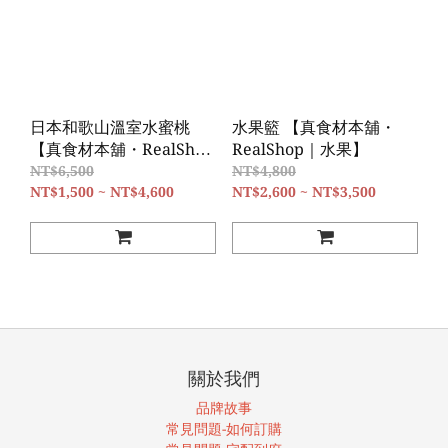
日本和歌山溫室水蜜桃
水果籃 【真食材本舖・
【真食材本舖・RealShop
RealShop｜水果】
｜水果】
NT$6,500
NT$4,800
NT$1,500 ~ NT$4,600
NT$2,600 ~ NT$3,500
關於我們
品牌故事
常見問題-如何訂購