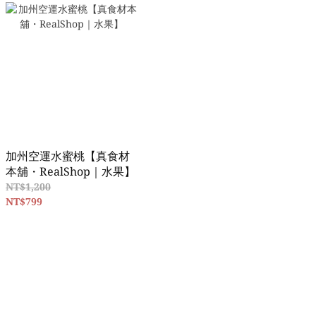
加州空運水蜜桃【真食材
本舖・RealShop｜水果】
NT$1,200
NT$799