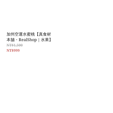
加州空運水蜜桃【真食材
本舖・RealShop｜水果】
NT$1,500
NT$999