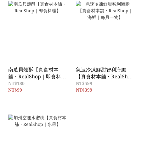
南瓜貝殼酥【真食材本
急速冷凍鮮甜智利海膽
舖・RealShop｜即食料
【真食材本舖・RealShop
理】
｜海鮮｜每月一物】
NT$180
NT$599
NT$99
NT$399