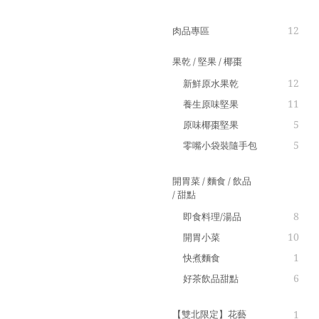
12
肉品專區
果乾 / 堅果 / 椰棗
12
新鮮原水果乾
11
養生原味堅果
5
原味椰棗堅果
5
零嘴小袋裝隨手包
開胃菜 / 麵食 / 飲品
/ 甜點
8
即食料理/湯品
10
開胃小菜
1
快煮麵食
6
好茶飲品甜點
【雙北限定】花藝
1