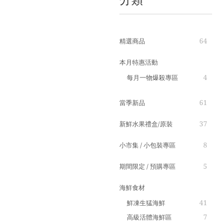
64
精選商品
本月特惠活動
4
每月一物爆殺專區
61
當季新品
37
新鮮水果禮盒/原裝
8
小市集 / 小包裝專區
5
期間限定 / 預購專區
海鮮食材
41
鮮凍生猛海鮮
7
高級活體海鮮區