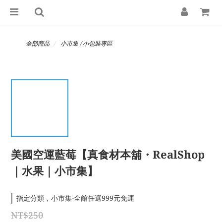
全部商品
小市集 / 小包裝專區
美國空運藍莓【真食材本舖・RealShop
｜水果｜小市集】
指定分類，小市集-全館任選999元免運
NT$250