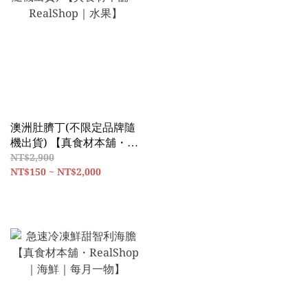
澳洲肚臍丁(不限定品牌隨
機出貨) 【真食材本舖・
RealShop｜水果】
NT$2,900
NT$150 ~ NT$2,000