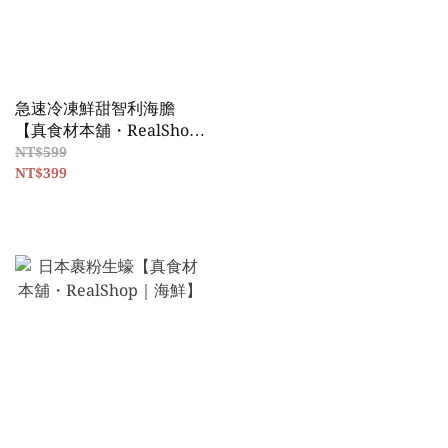
急速冷凍鮮甜智利海膽
【真食材本舖・RealShop
｜海鮮｜每月一物】
NT$599
NT$399