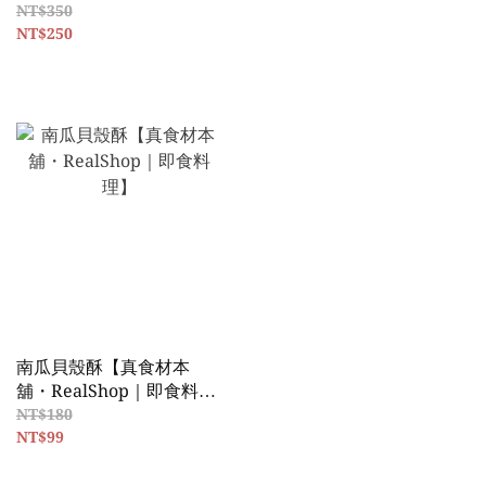
小市集】
NT$350
NT$250
南瓜貝殼酥【真食材本
舖・RealShop｜即食料
理】
NT$180
NT$99