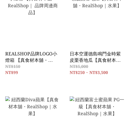
REALSHOP品牌LOGO小
日本空運德島鳴門金時紫
燈箱 【真食材本舖・
皮栗香地瓜【真食材本
RealShop｜ 品牌周邊商
舖・RealShop｜水果】
NT$150
NT$5,000
品】
NT$99
NT$250 ~ NT$3,500