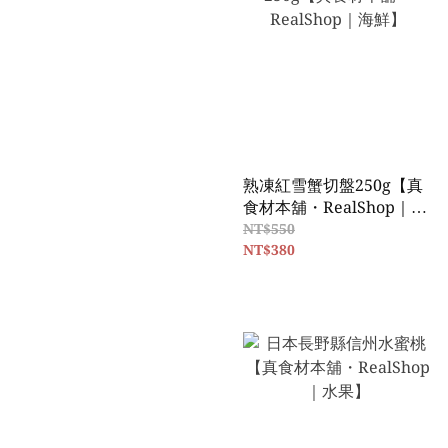
熟凍紅雪蟹切盤250g【真
食材本舖・RealShop｜海
鮮】
NT$550
NT$380