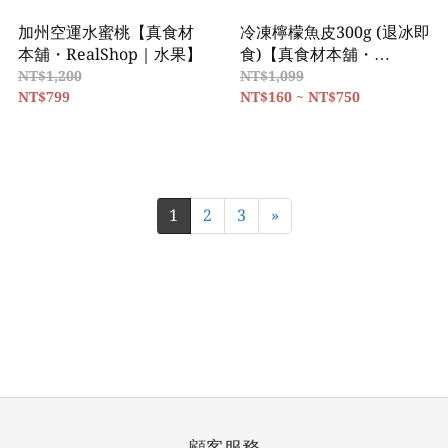
加州空運水蜜桃【真食材
冷凍檸檬魚皮300g (退冰即
本舖・RealShop｜水果】
食)【真食材本舖・
RealShop｜熟食】
NT$1,200
NT$1,099
NT$799
NT$160 ~ NT$750
1
2
3
»
顧客服務