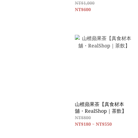
舖・RealShop｜水果｜小
NT$1,000
市集】
NT$600
山楂蘋果茶【真食材本
舖・RealShop｜茶飲】
NT$800
NT$180 ~ NT$550