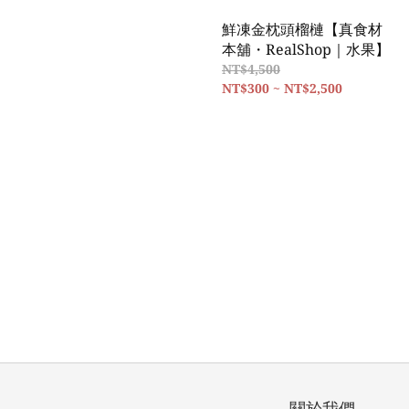
鮮凍金枕頭榴槤【真食材
本舖・RealShop｜水果】
NT$4,500
NT$300 ~ NT$2,500
關於我們