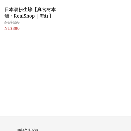
日本裹粉生蠔【真食材本
舖・RealShop｜海鮮】
NT$450
NT$390
聯絡我們