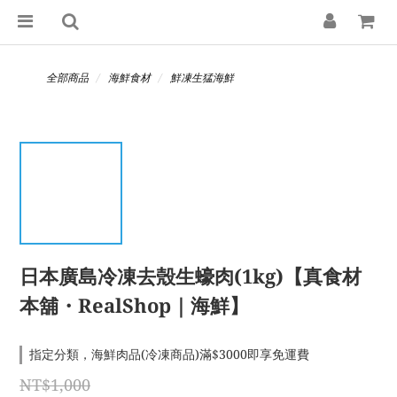
全部商品
海鮮食材
鮮凍生猛海鮮
日本廣島冷凍去殼生蠔肉(1kg)【真食材
本舖・RealShop｜海鮮】
指定分類，海鮮肉品(冷凍商品)滿$3000即享免運費
NT$1,000