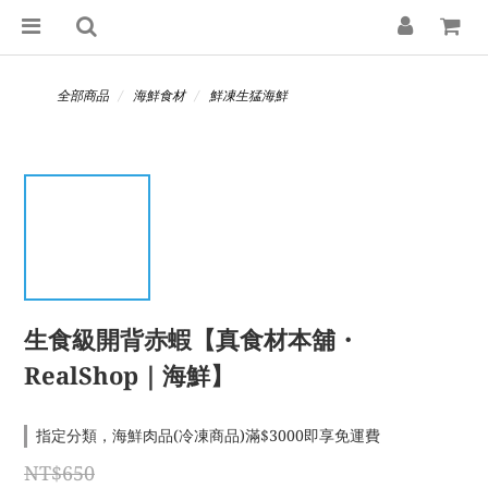
全部商品
海鮮食材
鮮凍生猛海鮮
生食級開背赤蝦【真食材本舖・
RealShop｜海鮮】
指定分類，海鮮肉品(冷凍商品)滿$3000即享免運費
NT$650