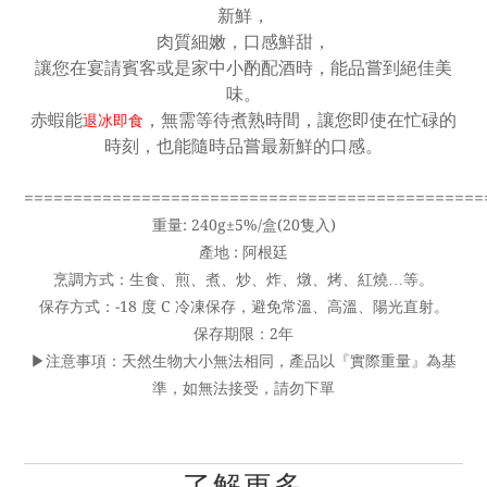
新鮮，
肉質細嫩，口感鮮甜，
讓您在宴請賓客或是家中小酌配酒時，能品嘗到絕佳美
味。
赤蝦能
，無需等待煮熟時間，讓您即使在忙碌的
退冰即食
時刻，也能隨時品嘗最新鮮的口感。
===============================================
重量: 240g±5%/盒(20隻入)
產地 : 阿根廷
烹調方式：生食、煎、煮、炒、炸、燉、烤、紅燒…等。
保存方式：-18 度 C 冷凍保存，避免常溫、高溫、陽光直射。
保存期限：2年
▶︎注意事項：天然生物大小無法相同，產品以『實際重量』為基
準，如無法接受，請勿下單
了解更多